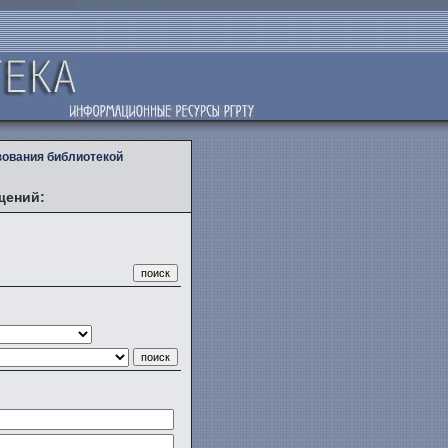
зования библиотекой
щений: