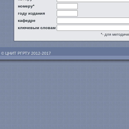
номеру*
году издания
кафедре
ключевым словам
*- для методич
© ЦНИТ РГРТУ 2012-2017