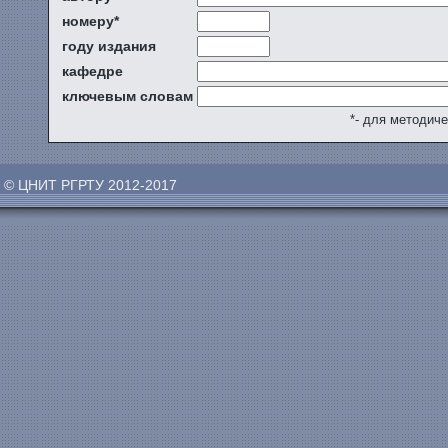
номеру*
году издания
кафедре
ключевым словам
*- для методич
© ЦНИТ РГРТУ 2012-2017