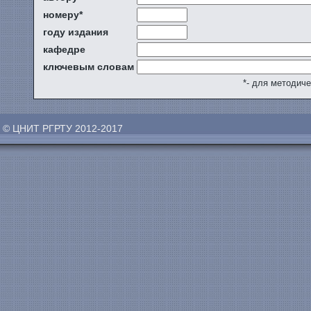
номеру*
году издания
кафедре
ключевым словам
*- для методич
© ЦНИТ РГРТУ 2012-2017