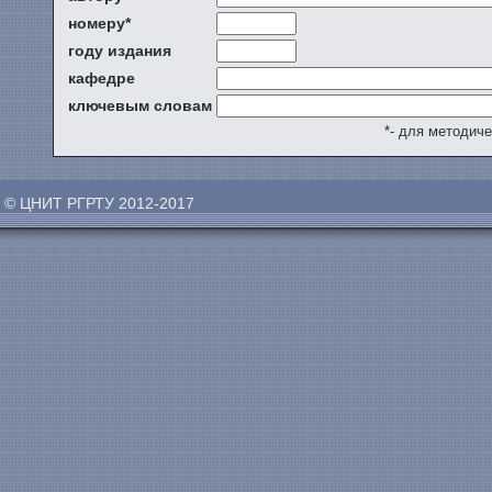
номеру*
году издания
кафедре
ключевым словам
*- для методич
© ЦНИТ РГРТУ 2012-2017