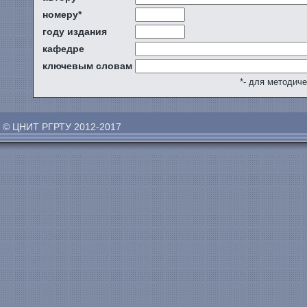
номеру*
году издания
кафедре
ключевым словам
*- для методич
© ЦНИТ РГРТУ 2012-2017