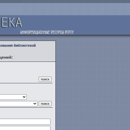
зования библиотекой
щений: