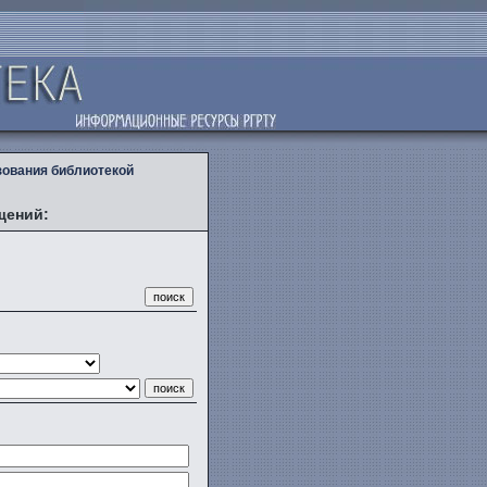
зования библиотекой
щений: