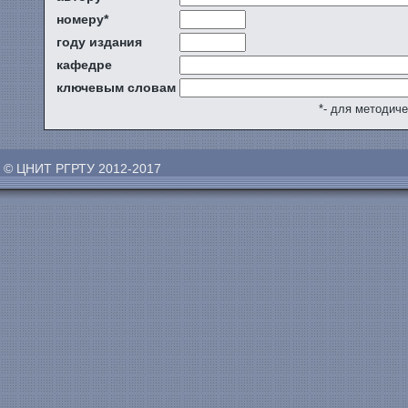
номеру*
году издания
кафедре
ключевым словам
*- для методич
© ЦНИТ РГРТУ 2012-2017