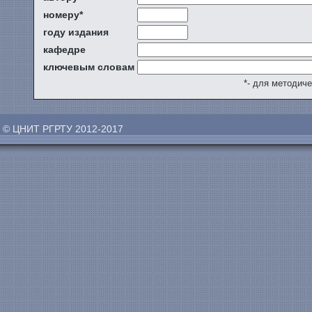
номеру*
году издания
кафедре
ключевым словам
*- для методич
© ЦНИТ РГРТУ 2012-2017